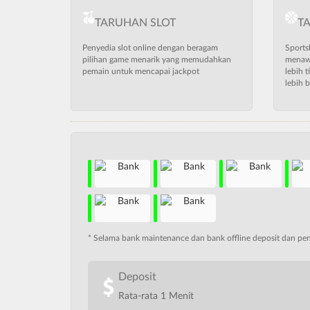
TARUHAN SLOT
T
Penyedia slot online dengan beragam
Sports
pilihan game menarik yang memudahkan
menawa
pemain untuk mencapai jackpot
lebih 
lebih 
* Selama bank maintenance dan bank offline deposit dan pen
Deposit
Rata-rata 1 Menit