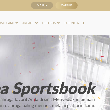
MASUK
DAFTAR
PROMOSI
ASH GAME
ARCADE
E-SPORTS
SABUNG AYAM
a Sportsbook
lahraga favorit Anda di sini! Menyediakan pemain
 olahraga paling menarik melalui platform kami.