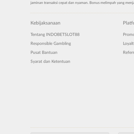
jaminan transaksi cepat dan nyaman. Bonus melimpah yang menjadi
Kebijaksanaan
Plat
Tentang INDOBETSLOT88
Promo
Responsible Gambling
Loyalt
Pusat Bantuan
Referr
Syarat dan Ketentuan