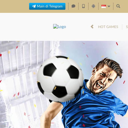
Main di Telegram
HOT GAMES