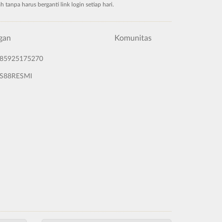
anpa harus berganti link login setiap hari.
gan
Komunitas
85925175270
S88RESMI