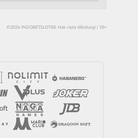
©2026 INDOBETSLOT88. Hak cipta dilindungi | 18+