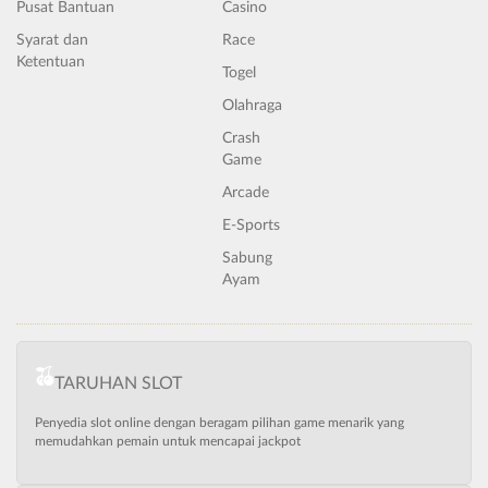
Pusat Bantuan
Casino
Syarat dan
Race
Ketentuan
Togel
Olahraga
Crash
Game
Arcade
E-Sports
Sabung
Ayam
TARUHAN SLOT
Penyedia slot online dengan beragam pilihan game menarik yang
memudahkan pemain untuk mencapai jackpot