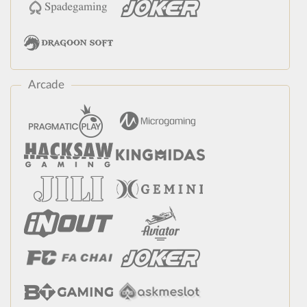
Arcade