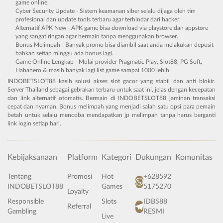
game online.
Cyber Security Update - Sistem keamanan siber selalu dijaga oleh tim
profesional dan update tools terbaru agar terhindar dari hacker.
Alternatif APK New - APK game bisa download via playstore dan appstore
yang sangat ringan agar bermain tanpa menggunakan browser.
Bonus Melimpah - Banyak promo bisa diambil saat anda melakukan deposit
bahkan setiap minggu ada bonus lagi.
Game Online Lengkap - Mulai provider Pragmatic Play, Slot88, PG Soft,
Habanero & masih banyak lagi list game sampai 1000 lebih.
INDOBETSLOT88 kasih solusi akses slot gacor yang stabil dan anti blokir.
Server Thailand sebagai gebrakan terbaru untuk saat ini, jelas dengan kecepatan
dan link alternatif otomatis. Bermain di INDOBETSLOT88 jaminan transaksi
cepat dan nyaman. Bonus melimpah yang menjadi salah satu opsi para pemain
betah untuk selalu mencoba mendapatkan jp melimpah tanpa harus berganti
link login setiap hari.
Kebijaksanaan
Platform
Kategori
Dukungan
Komunitas
Tentang
Promosi
Hot
+628592
INDOBETSLOT88
Games
5175270
Loyalty
Responsible
Slots
IDBS88
Referral
Gambling
RESMI
Live