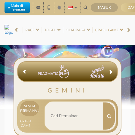
Main di
MASUK
DAF
Telegram
VE CASINO
RACE
TOGEL
OLAHRAGA
CRASH GAME
AR
GEMINI
SEMUA
PERMAINAN
CRASH
GAME