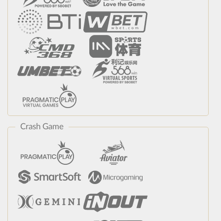
Crash Game