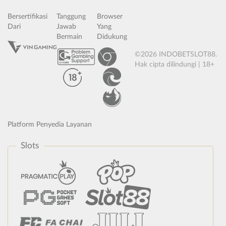
Bersertifikasi
Tanggung
Browser
Dari
Jawab
Yang
Bermain
Didukung
©2026 INDOBETSLOT88.
Hak cipta dilindungi | 18+
Platform Penyedia Layanan
Slots