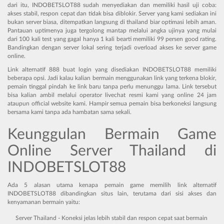
dari itu, INDOBETSLOT88 sudah menyediakan dan memiliki hasil uji coba:
akses stabil, respon cepat dan tidak bisa diblokir. Server yang kami sediakan ini
bukan server biasa, ditempatkan langsung di thailand biar optimasi lebih aman.
Pantauan uptimenya juga tergolong mantap melalui angka ujinya yang mulai
dari 100 kali test yang gagal hanya 1 kali bearti memiliki 99 persen good rating.
Bandingkan dengan server lokal sering terjadi overload akses ke server game
online.
Link alternatif 888 buat login yang disediakan INDOBETSLOT88 memiliki
beberapa opsi. Jadi kalau kalian bermain menggunakan link yang terkena blokir,
pemain tinggal pindah ke link baru tanpa perlu menunggu lama. Link tersebut
bisa kalian ambil melalui operator livechat resmi kami yang online 24 jam
ataupun official website kami. Hampir semua pemain bisa berkoneksi langsung
bersama kami tanpa ada hambatan sama sekali.
Keunggulan Bermain Game
Online Server Thailand di
INDOBETSLOT88
Ada 5 alasan utama kenapa pemain game memilih link alternatif
INDOBETSLOT88 dibandingkan situs lain, terutama dari sisi akses dan
kenyamanan bermain yaitu:
Server Thailand - Koneksi jelas lebih stabil dan respon cepat saat bermain