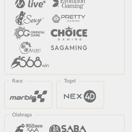
Race
Togel
Olahraga