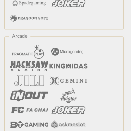
Arcade