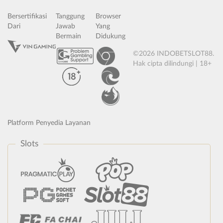
Bersertifikasi
Tanggung
Browser
Dari
Jawab
Yang
Bermain
Didukung
©2026 INDOBETSLOT88.
Hak cipta dilindungi | 18+
Platform Penyedia Layanan
Slots