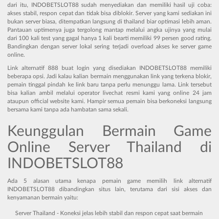
dari itu, INDOBETSLOT88 sudah menyediakan dan memiliki hasil uji coba:
akses stabil, respon cepat dan tidak bisa diblokir. Server yang kami sediakan ini
bukan server biasa, ditempatkan langsung di thailand biar optimasi lebih aman.
Pantauan uptimenya juga tergolong mantap melalui angka ujinya yang mulai
dari 100 kali test yang gagal hanya 1 kali bearti memiliki 99 persen good rating.
Bandingkan dengan server lokal sering terjadi overload akses ke server game
online.
Link alternatif 888 buat login yang disediakan INDOBETSLOT88 memiliki
beberapa opsi. Jadi kalau kalian bermain menggunakan link yang terkena blokir,
pemain tinggal pindah ke link baru tanpa perlu menunggu lama. Link tersebut
bisa kalian ambil melalui operator livechat resmi kami yang online 24 jam
ataupun official website kami. Hampir semua pemain bisa berkoneksi langsung
bersama kami tanpa ada hambatan sama sekali.
Keunggulan Bermain Game
Online Server Thailand di
INDOBETSLOT88
Ada 5 alasan utama kenapa pemain game memilih link alternatif
INDOBETSLOT88 dibandingkan situs lain, terutama dari sisi akses dan
kenyamanan bermain yaitu:
Server Thailand - Koneksi jelas lebih stabil dan respon cepat saat bermain