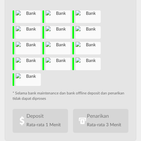
* Selama bank maintenance dan bank offline deposit dan penarikan
tidak dapat diproses
Deposit
Penarikan
Rata-rata 1 Menit
Rata-rata 3 Menit