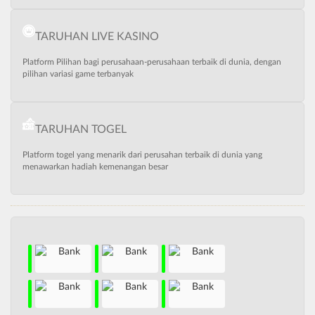
TARUHAN LIVE KASINO
Platform Pilihan bagi perusahaan-perusahaan terbaik di dunia, dengan
pilihan variasi game terbanyak
TARUHAN TOGEL
Platform togel yang menarik dari perusahan terbaik di dunia yang
menawarkan hadiah kemenangan besar