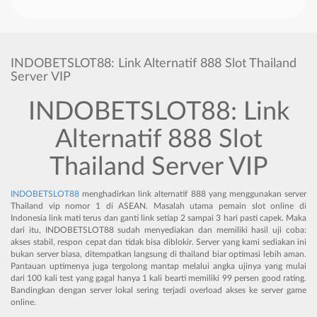
INDOBETSLOT88: Link Alternatif 888 Slot Thailand
Server VIP
INDOBETSLOT88: Link
Alternatif 888 Slot
Thailand Server VIP
INDOBETSLOT88
menghadirkan link alternatif 888 yang menggunakan server
Thailand vip nomor 1 di ASEAN. Masalah utama pemain slot online di
Indonesia link mati terus dan ganti link setiap 2 sampai 3 hari pasti capek. Maka
dari itu, INDOBETSLOT88 sudah menyediakan dan memiliki hasil uji coba:
akses stabil, respon cepat dan tidak bisa diblokir. Server yang kami sediakan ini
bukan server biasa, ditempatkan langsung di thailand biar optimasi lebih aman.
Pantauan uptimenya juga tergolong mantap melalui angka ujinya yang mulai
dari 100 kali test yang gagal hanya 1 kali bearti memiliki 99 persen good rating.
Bandingkan dengan server lokal sering terjadi overload akses ke server game
online.