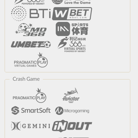
Crash Game