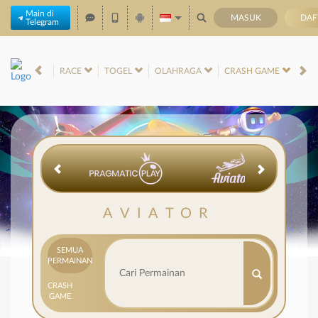
Main di
MASUK
DAF
Telegram
VE CASINO
RACE
TOGEL
OLAHRAGA
CRASH GAME
AR
AVIATOR
SEMUA
PERMAINAN
CRASH
GAME