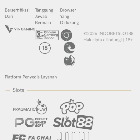
Bersertifikasi
Tanggung
Browser
Dari
Jawab
Yang
Bermain
Didukung
©2026 INDOBETSLOT88.
Hak cipta dilindungi | 18+
Platform Penyedia Layanan
Slots