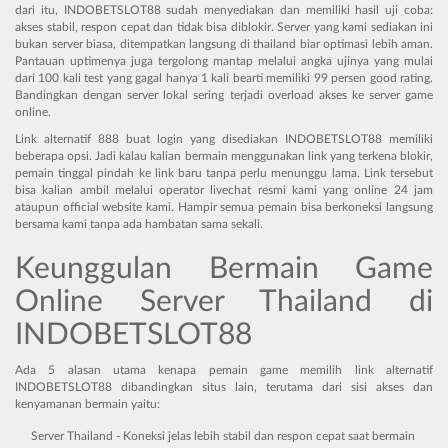
dari itu, INDOBETSLOT88 sudah menyediakan dan memiliki hasil uji coba:
akses stabil, respon cepat dan tidak bisa diblokir. Server yang kami sediakan ini
bukan server biasa, ditempatkan langsung di thailand biar optimasi lebih aman.
Pantauan uptimenya juga tergolong mantap melalui angka ujinya yang mulai
dari 100 kali test yang gagal hanya 1 kali bearti memiliki 99 persen good rating.
Bandingkan dengan server lokal sering terjadi overload akses ke server game
online.
Link alternatif 888 buat login yang disediakan INDOBETSLOT88 memiliki
beberapa opsi. Jadi kalau kalian bermain menggunakan link yang terkena blokir,
pemain tinggal pindah ke link baru tanpa perlu menunggu lama. Link tersebut
bisa kalian ambil melalui operator livechat resmi kami yang online 24 jam
ataupun official website kami. Hampir semua pemain bisa berkoneksi langsung
bersama kami tanpa ada hambatan sama sekali.
Keunggulan Bermain Game
Online Server Thailand di
INDOBETSLOT88
Ada 5 alasan utama kenapa pemain game memilih link alternatif
INDOBETSLOT88 dibandingkan situs lain, terutama dari sisi akses dan
kenyamanan bermain yaitu:
Server Thailand - Koneksi jelas lebih stabil dan respon cepat saat bermain