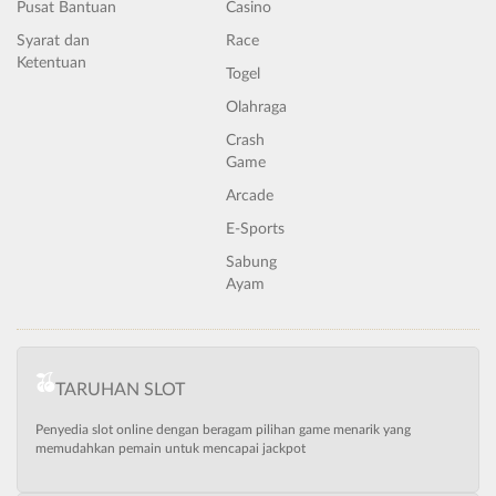
Pusat Bantuan
Casino
Syarat dan
Race
Ketentuan
Togel
Olahraga
Crash
Game
Arcade
E-Sports
Sabung
Ayam
TARUHAN SLOT
Penyedia slot online dengan beragam pilihan game menarik yang
memudahkan pemain untuk mencapai jackpot