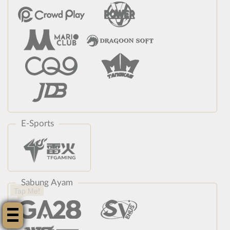
E-Sports
Sabung Ayam
Tap Me!