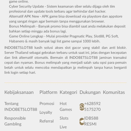
game online.
Cyber Security Update - Sistem keamanan siber selalu dijaga oleh tim
profesional dan update tools terbaru agar terhindar dari hacker.
Alternatif APK New - APK game bisa download via playstore dan appstore
yang sangat ringan agar bermain tanpa menggunakan browser.
Bonus Melimpah - Banyak promo bisa diambil saat anda melakukan deposit
bahkan setiap minggu ada bonus lagi.
Game Online Lengkap - Mulai provider Pragmatic Play, Slot88, PG Soft,
Habanero & masih banyak lagi list game sampai 1000 lebih.
INDOBETSLOT88 kasih solusi akses slot gacor yang stabil dan anti blokir.
Server Thailand sebagai gebrakan terbaru untuk saat ini, jelas dengan kecepatan
dan link alternatif otomatis. Bermain di INDOBETSLOT88 jaminan transaksi
cepat dan nyaman. Bonus melimpah yang menjadi salah satu opsi para pemain
betah untuk selalu mencoba mendapatkan jp melimpah tanpa harus berganti
link login setiap hari.
Kebijaksanaan
Platform
Kategori
Dukungan
Komunitas
Tentang
Promosi
Hot
+628592
INDOBETSLOT88
Games
5175270
Loyalty
Responsible
Slots
IDBS88
Referral
Gambling
RESMI
Live