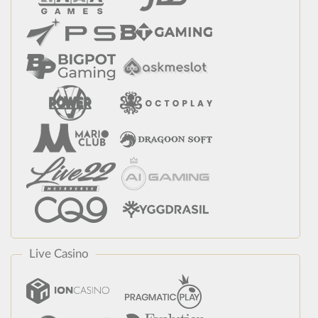
Live Casino