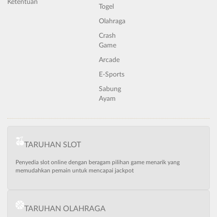
Ketentuan
Togel
Olahraga
Crash
Game
Arcade
E-Sports
Sabung
Ayam
TARUHAN SLOT
Penyedia slot online dengan beragam pilihan game menarik yang
memudahkan pemain untuk mencapai jackpot
TARUHAN OLAHRAGA