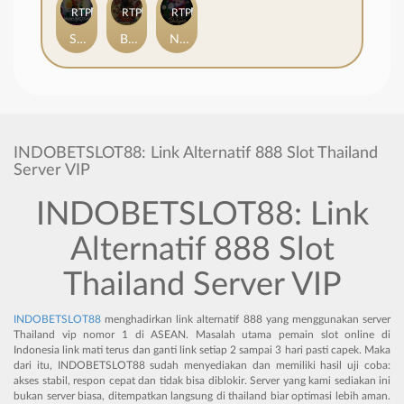
RTP
RTP
89%
RTP
82%
Squid Game 2: Mukunghwa
Buffalo Rush HIGHROLLER
Nexus Gift Delight
INDOBETSLOT88: Link Alternatif 888 Slot Thailand
Server VIP
INDOBETSLOT88: Link
Alternatif 888 Slot
Thailand Server VIP
INDOBETSLOT88
menghadirkan link alternatif 888 yang menggunakan server
Thailand vip nomor 1 di ASEAN. Masalah utama pemain slot online di
Indonesia link mati terus dan ganti link setiap 2 sampai 3 hari pasti capek. Maka
dari itu, INDOBETSLOT88 sudah menyediakan dan memiliki hasil uji coba:
akses stabil, respon cepat dan tidak bisa diblokir. Server yang kami sediakan ini
bukan server biasa, ditempatkan langsung di thailand biar optimasi lebih aman.