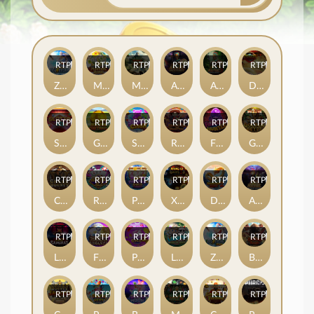
RTP
96%
RTP
98%
RTP
RTP
95%
RTP
RTP
Zeustrike
Mahjong Roar
Maya: Elemental Totem
Aztec: Gold Temple
Aztec: Bonus Hunt 2
Dragon Chi’s Quest
RTP
98%
RTP
98%
RTP
RTP
95%
RTP
96%
RTP
98%
Slotto 4D
Golden Football
Sugar Crush
Rhapsody of Muertos
Firefly Hunter
Golden Egypt
RTP
RTP
96%
RTP
RTP
RTP
98%
RTP
96%
Crazy Bounty
Royal Ace
Piggy Bank Gold
Xiang Qi Ways 2
Dragon Chi's Quest 2
Aztec: Bonus Hunt
RTP
96%
RTP
95%
RTP
92%
RTP
RTP
85%
RTP
93%
Last Samurai
Fish Prawn Crab Bonanza
Piggy Bank Gold 2
LABUBU: Fall In Wild
Zeustrike Xmas
Buffalo Rush
RTP
88%
RTP
92%
RTP
79%
RTP
90%
RTP
92%
RTP
80%