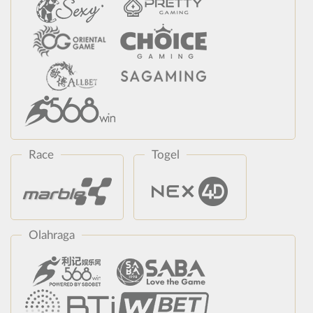
Race
Togel
Olahraga