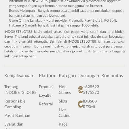
Alternatif APK New - APK game bisa download via playstore dan appstore
yang sangat ringan agar bermain tanpa menggunakan browser.
Bonus Melimpah - Banyak promo bisa diambil saat anda melakukan deposit
bahkan setiap minggu ada bonus lagi.
Game Online Lengkap - Mulai provider Pragmatic Play, Slot88, PG Soft,
Habanero & masih banyak lagi list game sampai 1000 lebih.
INDOBETSLOT88 kasih solusi akses slot gacor yang stabil dan anti blokir.
Server Thailand sebagai gebrakan terbaru untuk saat ini, jelas dengan kecepatan
dan link alternatif otomatis. Bermain di INDOBETSLOT88 jaminan transaksi
cepat dan nyaman. Bonus melimpah yang menjadi salah satu opsi para pemain
betah untuk selalu mencoba mendapatkan jp melimpah tanpa harus berganti
link login setiap hari.
Kebijaksanaan
Platform
Kategori
Dukungan
Komunitas
Tentang
Promosi
Hot
+628592
INDOBETSLOT88
Games
5175270
Loyalty
Responsible
Slots
IDBS88
Referral
Gambling
RESMI
Live
Pusat Bantuan
Casino
Syarat dan
Race