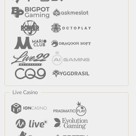
Live Casino