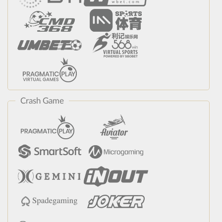
Crash Game