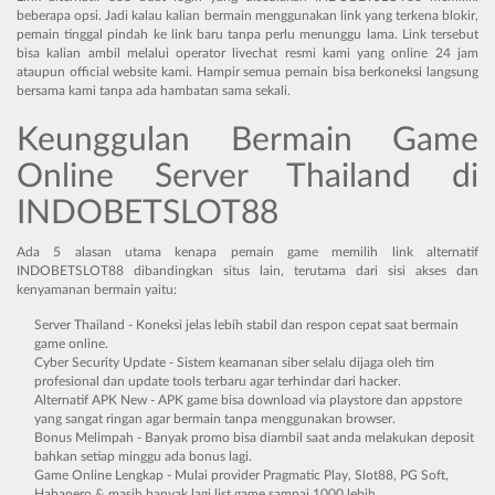
beberapa opsi. Jadi kalau kalian bermain menggunakan link yang terkena blokir,
pemain tinggal pindah ke link baru tanpa perlu menunggu lama. Link tersebut
bisa kalian ambil melalui operator livechat resmi kami yang online 24 jam
ataupun official website kami. Hampir semua pemain bisa berkoneksi langsung
bersama kami tanpa ada hambatan sama sekali.
Keunggulan Bermain Game
Online Server Thailand di
INDOBETSLOT88
Ada 5 alasan utama kenapa pemain game memilih link alternatif
INDOBETSLOT88 dibandingkan situs lain, terutama dari sisi akses dan
kenyamanan bermain yaitu:
Server Thailand - Koneksi jelas lebih stabil dan respon cepat saat bermain
game online.
Cyber Security Update - Sistem keamanan siber selalu dijaga oleh tim
profesional dan update tools terbaru agar terhindar dari hacker.
Alternatif APK New - APK game bisa download via playstore dan appstore
yang sangat ringan agar bermain tanpa menggunakan browser.
Bonus Melimpah - Banyak promo bisa diambil saat anda melakukan deposit
bahkan setiap minggu ada bonus lagi.
Game Online Lengkap - Mulai provider Pragmatic Play, Slot88, PG Soft,
Habanero & masih banyak lagi list game sampai 1000 lebih.