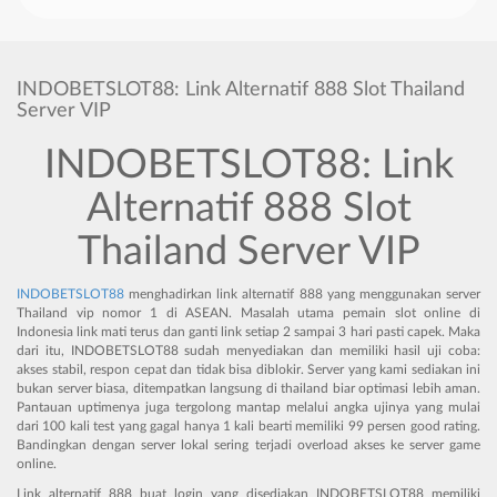
INDOBETSLOT88: Link Alternatif 888 Slot Thailand
Server VIP
INDOBETSLOT88: Link
Alternatif 888 Slot
Thailand Server VIP
INDOBETSLOT88
menghadirkan link alternatif 888 yang menggunakan server
Thailand vip nomor 1 di ASEAN. Masalah utama pemain slot online di
Indonesia link mati terus dan ganti link setiap 2 sampai 3 hari pasti capek. Maka
dari itu, INDOBETSLOT88 sudah menyediakan dan memiliki hasil uji coba:
akses stabil, respon cepat dan tidak bisa diblokir. Server yang kami sediakan ini
bukan server biasa, ditempatkan langsung di thailand biar optimasi lebih aman.
Pantauan uptimenya juga tergolong mantap melalui angka ujinya yang mulai
dari 100 kali test yang gagal hanya 1 kali bearti memiliki 99 persen good rating.
Bandingkan dengan server lokal sering terjadi overload akses ke server game
online.
Link alternatif 888 buat login yang disediakan INDOBETSLOT88 memiliki