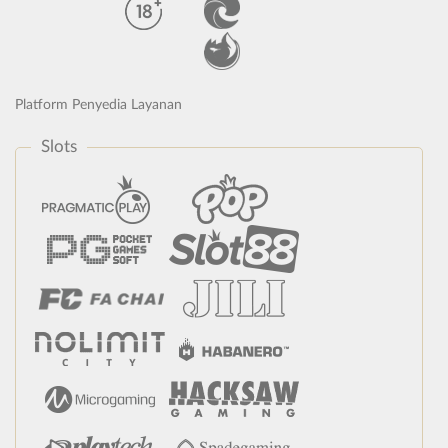
Platform Penyedia Layanan
Slots