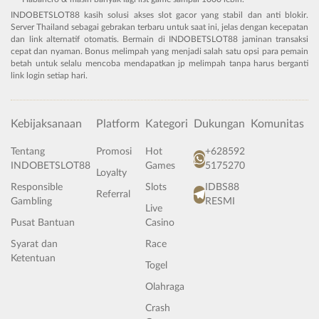
INDOBETSLOT88 kasih solusi akses slot gacor yang stabil dan anti blokir.
Server Thailand sebagai gebrakan terbaru untuk saat ini, jelas dengan kecepatan
dan link alternatif otomatis. Bermain di INDOBETSLOT88 jaminan transaksi
cepat dan nyaman. Bonus melimpah yang menjadi salah satu opsi para pemain
betah untuk selalu mencoba mendapatkan jp melimpah tanpa harus berganti
link login setiap hari.
Kebijaksanaan
Platform
Kategori
Dukungan
Komunitas
Tentang
Promosi
Hot
+628592
INDOBETSLOT88
Games
5175270
Loyalty
Responsible
Slots
IDBS88
Referral
Gambling
RESMI
Live
Pusat Bantuan
Casino
Syarat dan
Race
Ketentuan
Togel
Olahraga
Crash