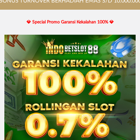
BONUS TURNOVER BERHADIAH EMAS S/D 10.000.00
💎 Special Promo Garansi Kekalahan 100% 💎
Anaconda Gold
9 Masks of Fire™ HyperSpins™
Pragmatic Play
MicroGaming