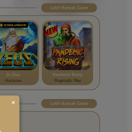
Lebih Banyak Game
Ze Zeus
Pandemic Rising
Hacksaw
Pragmatic Play
×
Lebih Banyak Game