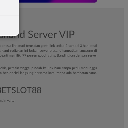
iland Server VIP
sia link mati terus dan ganti link setiap 2 sampai 3 hari pasti
 kami sediakan ini bukan server biasa, ditempatkan langsung di
 bearti memiliki 99 persen good rating. Bandingkan dengan server
okir, pemain tinggal pindah ke link baru tanpa perlu menunggu
 bisa berkoneksi langsung bersama kami tanpa ada hambatan sama
OBETSLOT88
ain yaitu: