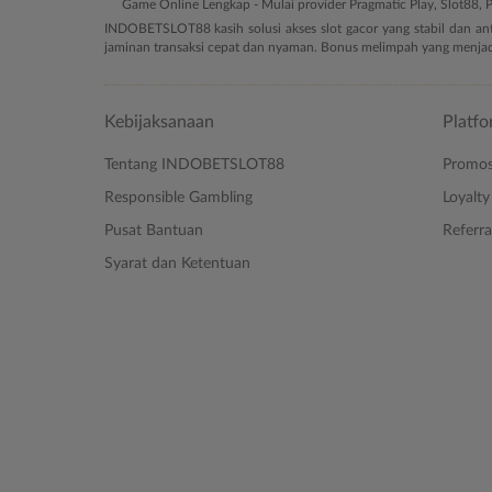
Game Online Lengkap - Mulai provider Pragmatic Play, Slot88, P
INDOBETSLOT88 kasih solusi akses slot gacor yang stabil dan anti
jaminan transaksi cepat dan nyaman. Bonus melimpah yang menjadi 
Kebijaksanaan
Platf
Tentang INDOBETSLOT88
Promos
Responsible Gambling
Loyalty
Pusat Bantuan
Referra
Syarat dan Ketentuan