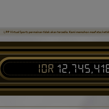
 Virtual Sports permainan tidak akan tersedia. Kami memohon maaf atas ketidaknyam
IDR
12,745,41