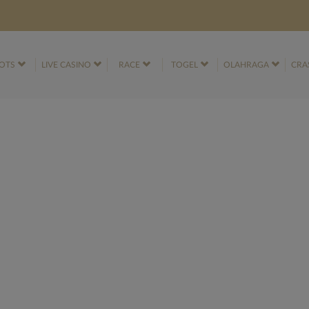
LOTS
LIVE CASINO
RACE
TOGEL
OLAHRAGA
CRA