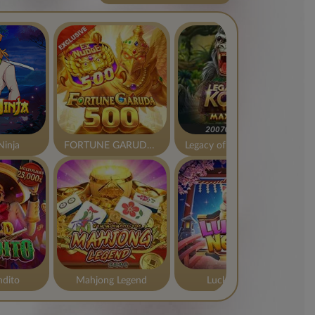
Ninja
FORTUNE GARUDA 500
Legacy of Kong Maxways
ndito
Mahjong Legend
Lucky Neko
C