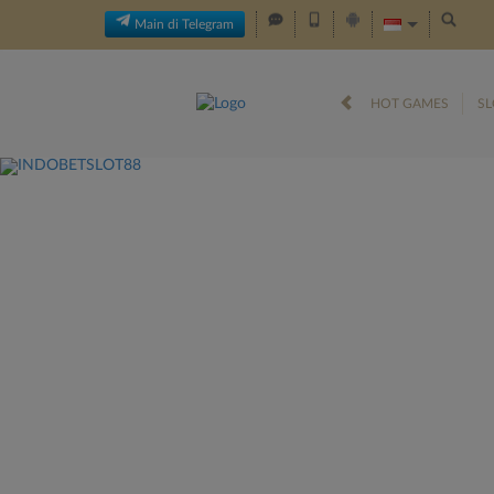
Main di Telegram
HOT GAMES
S